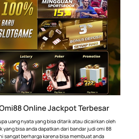
Omi88 Online Jackpot Terbesar
pa uang nyata yang bisa ditarik atau dicairkan oleh
k yang bisa anda dapatkan dari bandar judi omi 88
ini sangat berharga karena bisa membuat anda