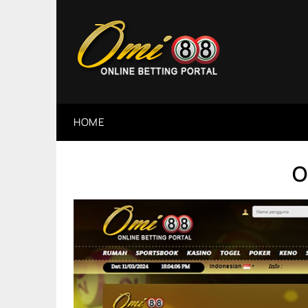
Skip
to
content
HOME
O