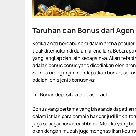
Taruhan dan Bonus dari Agen 
Ketika anda bergabung di dalam arena populer
tidak ditemukan di dalam arena lain. Beberapa
yang lengkap dan lain sebagainya. Akan tetapi
adalah bonus bonus yang disediakan oleh arena j
Semua orang ingin mendapatkan bonus, sebany
adalah jenis jenis bonusnya:
Bonus deposito atau cashback
Bonus yang pertama yang bisa anda dapatkan 
dalam istilah para pemain bandar judi link alte
juga sebagai bonus cashback. Mereka yang be
akan dengan mudah juga menghasilkan keuntun