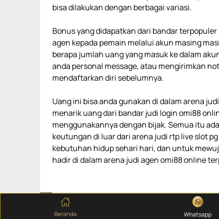
bisa dilakukan dengan berbagai variasi.
Bonus yang didapatkan dari bandar terpopuler b
agen kepada pemain melalui akun masing masin
berapa jumlah uang yang masuk ke dalam akun 
anda personal message, atau mengirimkan noti
mendaftarkan diri sebelumnya.
Uang ini bisa anda gunakan di dalam arena judi
menarik uang dari bandar judi login omi88 onl
menggunakannya dengan bijak. Semua itu ad
keutungan di luar dari arena judi rtp live slot
kebutuhan hidup sehari hari, dan untuk mewu
hadir di dalam arena judi agen omi88 online ter
Beranda
Whatsapp