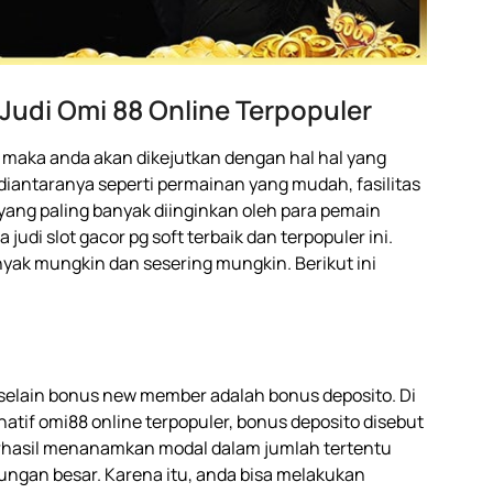
Judi Omi 88 Online Terpopuler
, maka anda akan dikejutkan dengan hal hal yang
 diantaranya seperti permainan yang mudah, fasilitas
 yang paling banyak diinginkan oleh para pemain
udi slot gacor pg soft terbaik dan terpopuler ini.
ak mungkin dan sesering mungkin. Berikut ini
selain bonus new member adalah bonus deposito. Di
rnatif omi88 online terpopuler, bonus deposito disebut
rhasil menanamkan modal dalam jumlah tertentu
gan besar. Karena itu, anda bisa melakukan