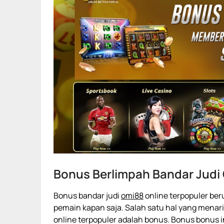
Bonus Berlimpah Bandar Judi 
Bonus bandar judi
omi88
online terpopuler beru
pemain kapan saja. Salah satu hal yang menari
online terpopuler adalah bonus. Bonus bonus 