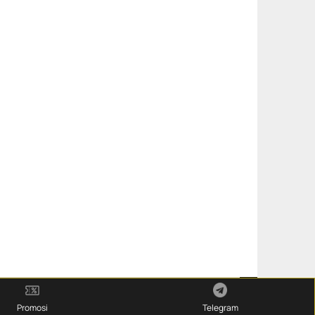
Promosi
Telegram